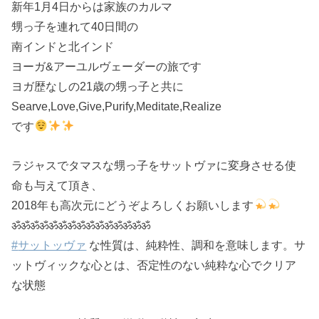
新年1月4日からは家族のカルマ
甥っ子を連れて40日間の
南インドと北インド
ヨーガ&アーユルヴェーダーの旅です
ヨガ歴なしの21歳の甥っ子と共に
Searve,Love,Give,Purify,Meditate,Realize
です
ラジャスでタマスな甥っ子をサットヴァに変身させる使
命も与えて頂き、
2018年も高次元にどうぞよろしくお願いします
ॐॐॐॐॐॐॐॐॐॐॐॐॐॐॐ
#
サットッヴァ
な性質は、純粋性、調和を意味します。サ
ットヴィックな心とは、否定性のない純粋な心でクリア
な状態