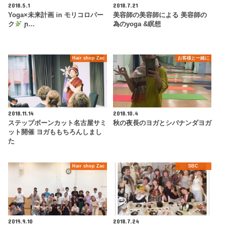
2018.5.1
2018.7.21
Yoga×未来計画 in モリコロパー
美容師の美容師による 美容師の
ク
ɲ…
為のyoga &瞑想
Hair shop Zac
お客様と一緒に
2018.11.14
2018.10.4
ステップボーンカット名古屋サミ
秋の夜長のヨガとシバナンダヨガ
ット開催 ヨガももちろんしまし
た
Hair shop Zac
SBC
2019.9.10
2018.7.24