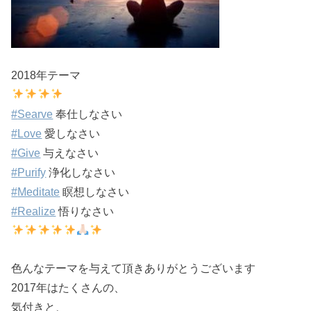
2018年テーマ
#
Searve
奉仕しなさい
#
Love
愛しなさい
#
Give
与えなさい
#
Purify
浄化しなさい
#
Meditate
瞑想しなさい
#
Realize
悟りなさい
色んなテーマを与えて頂きありがとうございます
2017年はたくさんの、
気付きと、