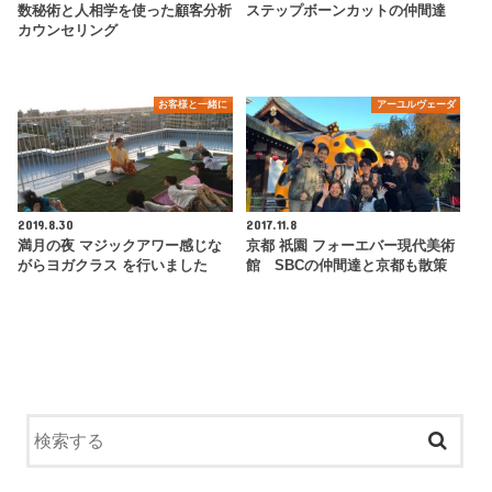
数秘術と人相学を使った顧客分析
ステップボーンカットの仲間達
カウンセリング
お客様と一緒に
アーユルヴェーダ
2019.8.30
2017.11.8
満月の夜 マジックアワー感じな
京都 祇園 フォーエバー現代美術
がらヨガクラス を行いました
館 SBCの仲間達と京都も散策