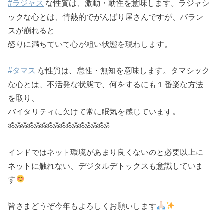
#
ラジャス
な性質は、激動・動性を意味します。ラジャシ
ックな心とは、情熱的でがんばり屋さんですが、バラン
スが崩れると
怒りに満ちていて心が粗い状態を現わします。
#
タマス
な性質は、怠性・無知を意味します。タマシック
な心とは、不活発な状態で、何をするにも１番楽な方法
を取り、
バイタリティに欠けて常に眠気を感じています。
ॐॐॐॐॐॐॐॐॐॐॐॐॐॐॐॐ
インドではネット環境があまり良くないのと必要以上に
ネットに触れない、デジタルデトックスも意識していま
す
皆さまどうぞ今年もよろしくお願いします