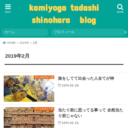
kamiyoga tadashi
menu
search
shinohara blog
ホーム
プロフィール
HOME
2019年
2月
2019年2月
アーユルヴェーダ
旅をしてて出会った人全てが神
2019.02.28
アーユルヴェーダ
当たり前に思ってる事って 全然当た
り前じゃない
2019.02.26