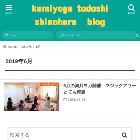
kamiyoga tadashi
menu
search
shinohara blog
ホーム
プロフィール
HOME
2019年
6月
2019年6月
Hair shop Zac
6月の満月ヨガ開催 マジックアワー
とても綺麗
2019.06.21