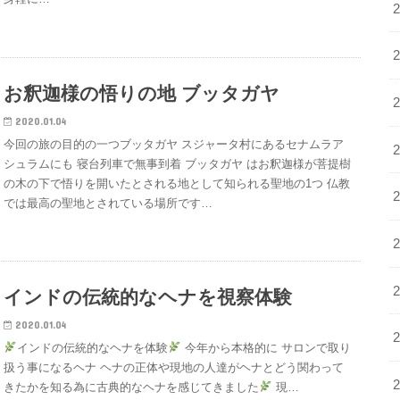
お釈迦様の悟りの地 ブッタガヤ
2020.01.04
今回の旅の目的の一つブッタガヤ スジャータ村にあるセナムラア
シュラムにも 寝台列車で無事到着 ブッタガヤ はお釈迦様が菩提樹
の木の下で悟りを開いたとされる地として知られる聖地の1つ 仏教
では最高の聖地とされている場所です…
インドの伝統的なヘナを視察体験
2020.01.04
インドの伝統的なヘナを体験
今年から本格的に サロンで取り
扱う事になるヘナ ヘナの正体や現地の人達がヘナとどう関わって
きたかを知る為に古典的なヘナを感じてきました
現…