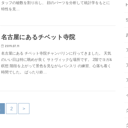
タッフの秘数を割り出し、 顔のパーツを分析して統計学をもとに
H
特性を見…
名古屋にあるチベット寺院
2019.07.11
名古屋にある チベット寺院チャンバリンに行ってきました。 天気
のいい日は特に眺めが良く サトヴィックな場所です。 2階でヨガ&
瞑想 階段を上がって景色を見ながらバンスリ の練習、心落ち着く
時間でした。 ばったり鈴…
1
2
>