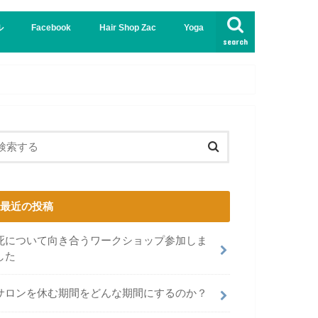
ル
Facebook
Hair Shop Zac
Yoga
search
インド
哲学
最近の投稿
死について向き合うワークショップ参加しま
した
サロンを休む期間をどんな期間にするのか？