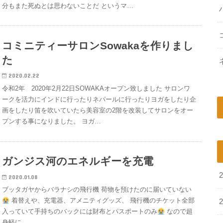
分もまた死ぬとは思わないことだ というマ…
コミニティーサロンSowakaを作りまし
た
2020.02.22
令和2年 2020年2月22日SOWAKAオープン致しました サロンワ
ークを活力にインドに行ったりネパールに行ったりヨガをしたり企
画をしたり笛を吹いていたら美容室の2階を改装してサロンをオー
プンする事になりました。 ヨガ…
ガンジス河のエネルギーを充電
2020.01.08
ブッタガヤからバラナシの飛行機 荷物を預けたのに届いていない
着替えや、充電器、アメニティグッズ、 飛行機のチケット全部
入っていて手持ちのバックには財布とパスポートのみ
なので超
身軽に…