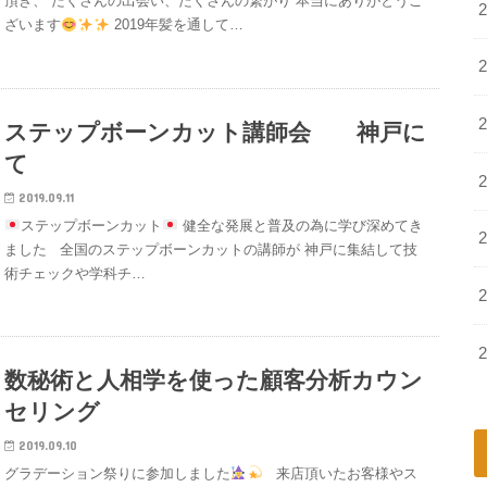
頂き、 たくさんの出会い、たくさんの繋がり 本当にありがとうご
ざいます
2019年髪を通して…
ステップボーンカット講師会 神戸に
て
2019.09.11
ステップボーンカット
健全な発展と普及の為に学び深めてき
ました 全国のステップボーンカットの講師が 神戸に集結して技
術チェックや学科チ…
数秘術と人相学を使った顧客分析カウン
セリング
2019.09.10
グラデーション祭りに参加しました
来店頂いたお客様やス