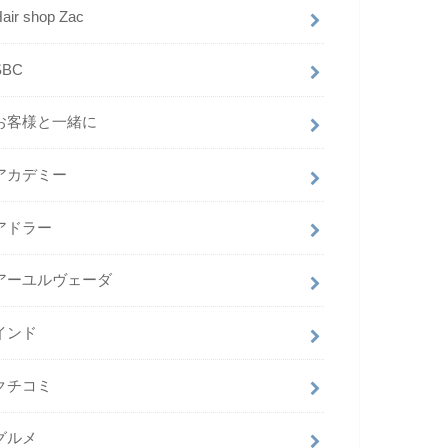
air shop Zac
SBC
お客様と一緒に
アカデミー
アドラー
アーユルヴェーダ
インド
クチコミ
グルメ