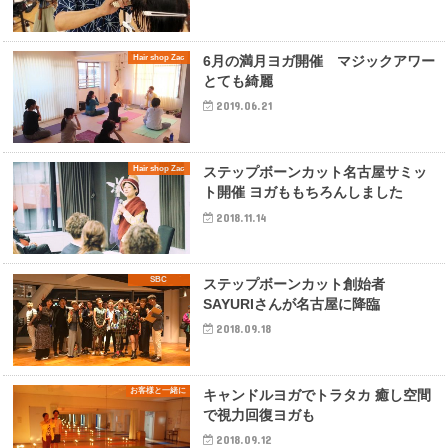
Hair shop Zac
6月の満月ヨガ開催 マジックアワー
とても綺麗
2019.06.21
Hair shop Zac
ステップボーンカット名古屋サミッ
ト開催 ヨガももちろんしました
2018.11.14
SBC
ステップボーンカット創始者
SAYURIさんが名古屋に降臨
2018.09.18
お客様と一緒に
キャンドルヨガでトラタカ 癒し空間
で視力回復ヨガも
2018.09.12