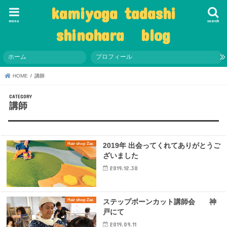
kamiyoga tadashi
menu
search
shinohara blog
ホーム
プロフィール
HOME
講師
講師
Hair shop Zac
2019年 出会ってくれてありがとうご
ざいました
2019.12.30
Hair shop Zac
ステップボーンカット講師会 神
戸にて
2019.09.11