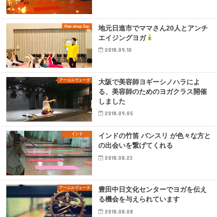
Hair shop Zac
地元日進市でママさん20人とアンチ
エイジングヨガ
2018.09.10
アーユルヴェーダ
大阪で美容師ヨギーシノハラによ
る、美容師のためのヨガクラス開催
しました
2018.09.05
インド
インドの竹笛 バンスリ が色々な方と
の出会いを繋げてくれる
2018.08.23
アーユルヴェーダ
豊田中日文化センターでヨガを伝え
る機会を与えられています
2018.08.08