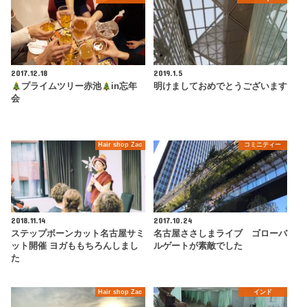
2017.12.18
2019.1.5
プライムツリー赤池
in忘年
明けましておめでとうございます
会
Hair shop Zac
コミニティー
2018.11.14
2017.10.24
ステップボーンカット名古屋サミ
名古屋ささしまライブ ゴローバ
ット開催 ヨガももちろんしまし
ルゲートが素敵でした
た
Hair shop Zac
インド