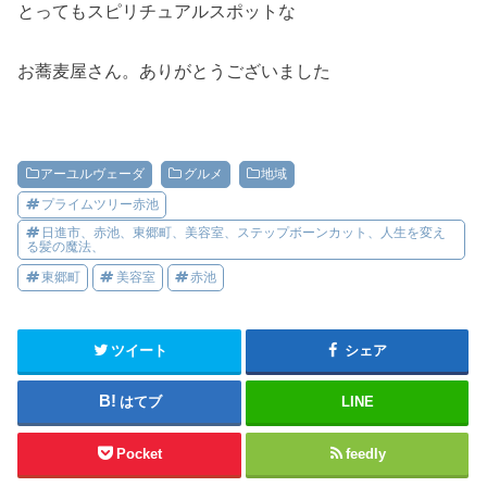
とってもスピリチュアルスポットな
お蕎麦屋さん。ありがとうございました
アーユルヴェーダ
グルメ
地域
プライムツリー赤池
日進市、赤池、東郷町、美容室、ステップボーンカット、人生を変え
る髪の魔法、
東郷町
美容室
赤池
ツイート
シェア
はてブ
LINE
Pocket
feedly