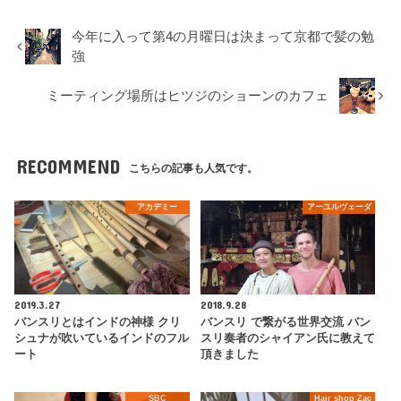
今年に入って第4の月曜日は決まって京都で髪の勉
強
ミーティング場所はヒツジのショーンのカフェ
RECOMMEND
こちらの記事も人気です。
アカデミー
アーユルヴェーダ
2019.3.27
2018.9.28
バンスリとはインドの神様 クリ
バンスリ で繋がる世界交流 バン
シュナが吹いているインドのフル
スリ奏者のシャイアン氏に教えて
ート
頂きました
SBC
Hair shop Zac