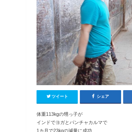
ツイート
シェア
体重113kgの甥っ子が
インドでヨガとパンチャカルマで
1カ月で23kgの減量に成功