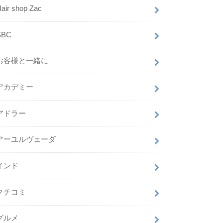
air shop Zac
SBC
お客様と一緒に
アカデミー
アドラー
アーユルヴェーダ
インド
クチコミ
グルメ