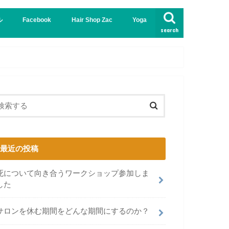
ル
Facebook
Hair Shop Zac
Yoga
search
インド
哲学
最近の投稿
死について向き合うワークショップ参加しま
した
サロンを休む期間をどんな期間にするのか？