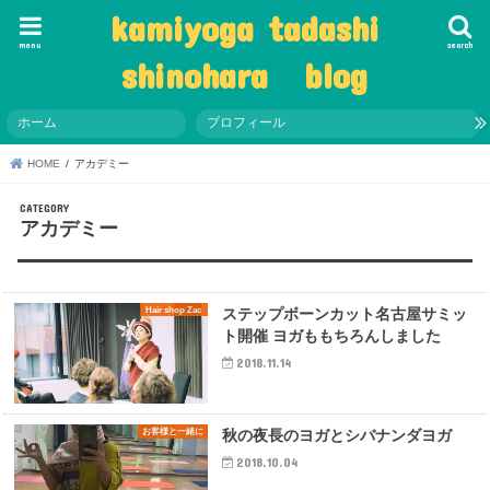
kamiyoga tadashi
menu
search
shinohara blog
ホーム
プロフィール
HOME
アカデミー
アカデミー
Hair shop Zac
ステップボーンカット名古屋サミッ
ト開催 ヨガももちろんしました
2018.11.14
お客様と一緒に
秋の夜長のヨガとシバナンダヨガ
2018.10.04