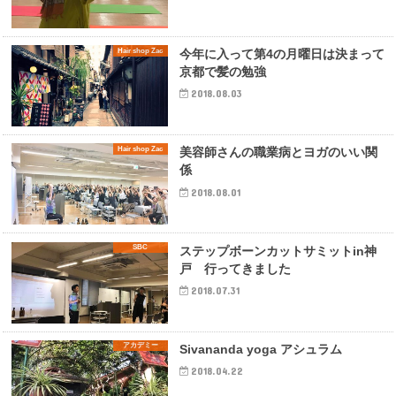
Hair shop Zac
今年に入って第4の月曜日は決まって
京都で髪の勉強
2018.08.03
Hair shop Zac
美容師さんの職業病とヨガのいい関
係
2018.08.01
SBC
ステップボーンカットサミットin神
戸 行ってきました
2018.07.31
アカデミー
Sivananda yoga アシュラム
2018.04.22