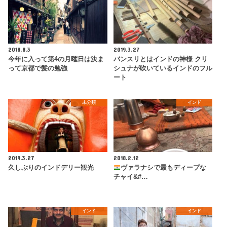
2018.8.3
2019.3.27
今年に入って第4の月曜日は決ま
バンスリとはインドの神様 クリ
って京都で髪の勉強
シュナが吹いているインドのフル
ート
未分類
インド
2019.3.27
2018.2.12
久しぶりのインドデリー観光
ヴァラナシで最もディープな
チャイ&#…
インド
インド