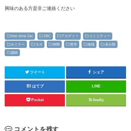
興味のある方是非ご連絡ください
Hair shop Zac
SBC
アカデミー
コミニティー
セミナー
ヨガ
仲間
哲学
地域
未分類
講師
ツイート
シェア
はてブ
LINE
Pocket
feedly
コメントを残す