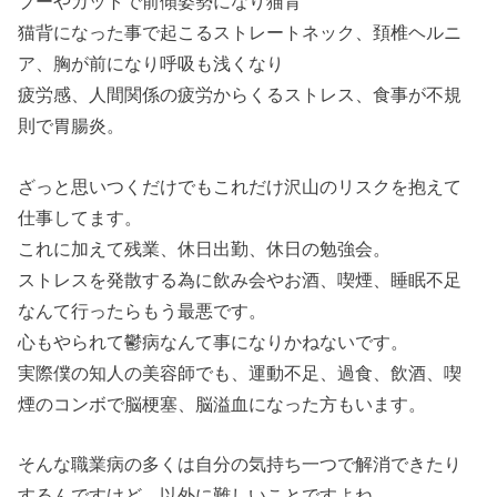
プーやカットで前傾姿勢になり猫背
猫背になった事で起こるストレートネック、頚椎ヘルニ
ア、胸が前になり呼吸も浅くなり
疲労感、人間関係の疲労からくるストレス、食事が不規
則で胃腸炎。
ざっと思いつくだけでもこれだけ沢山のリスクを抱えて
仕事してます。
これに加えて残業、休日出勤、休日の勉強会。
ストレスを発散する為に飲み会やお酒、喫煙、睡眠不足
なんて行ったらもう最悪です。
心もやられて鬱病なんて事になりかねないです。
実際僕の知人の美容師でも、運動不足、過食、飲酒、喫
煙のコンボで脳梗塞、脳溢血になった方もいます。
そんな職業病の多くは自分の気持ち一つで解消できたり
するんですけど、以外に難しいことですよね。