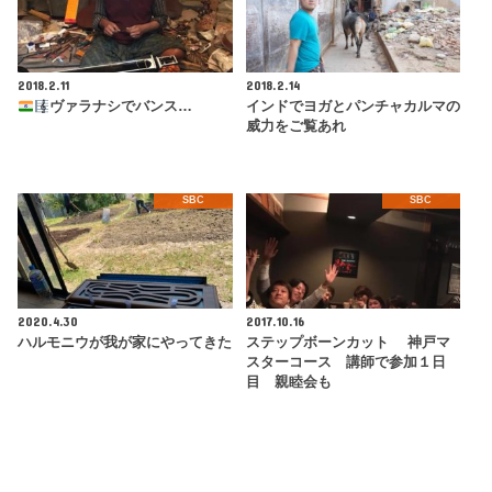
2018.2.11
2018.2.14
ヴァラナシでバンス…
インドでヨガとパンチャカルマの
威力をご覧あれ
SBC
SBC
2020.4.30
2017.10.16
ハルモニウが我が家にやってきた
ステップボーンカット 神戸マ
スターコース 講師で参加１日
目 親睦会も