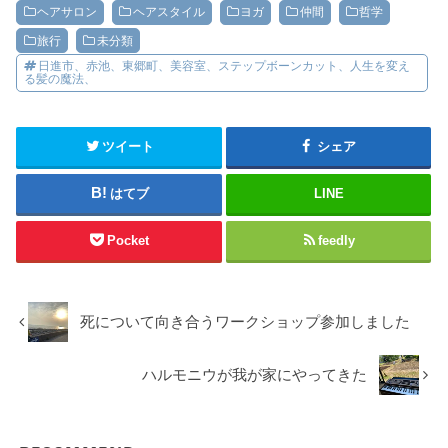
ヘアサロン
ヘアスタイル
ヨガ
仲間
哲学
旅行
未分類
日進市、赤池、東郷町、美容室、ステップボーンカット、人生を変え
る髪の魔法、
ツイート
シェア
はてブ
LINE
Pocket
feedly
死について向き合うワークショップ参加しました
ハルモニウが我が家にやってきた