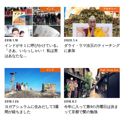
インド
アカデミー
2018.1.18
2020.1.4
インドがキミに呼びかけている。
ダライ・ラマ法王のティーチング
「さあ、いらっしゃい！ 私は実
に参加
はあなたな…
インド
Hair shop Zac
2018.1.26
2018.8.3
ヨガアシュラムに住みだして3週
今年に入って第4の月曜日は決ま
間が経ちました
って京都で髪の勉強