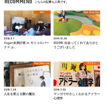
RECOMMEND
こちらの記事も人気です。
SBC
Hair shop Zac
2018.5.1
2019.12.30
Yoga×未来計画 in モリコロパー
2019年 出会ってくれてありがと
ク
ɲ…
うございました
Hair shop Zac
アドラー
2018.7.28
2018.7.20
人生を変える髪の魔法
マンガでやさしくわかるアドラー
心理学