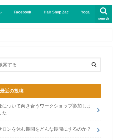
ル
Facebook
Hair Shop Zac
Yoga
search
インド
哲学
最近の投稿
死について向き合うワークショップ参加しま
した
サロンを休む期間をどんな期間にするのか？