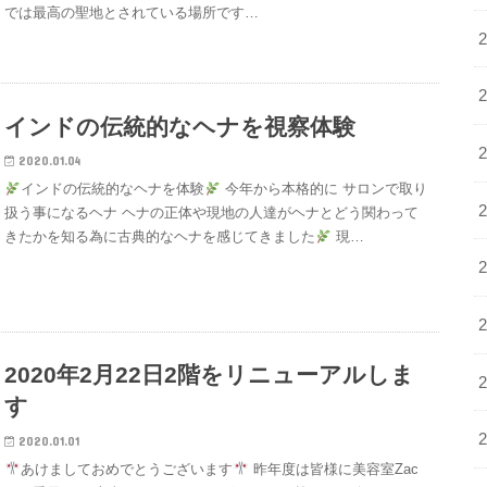
では最高の聖地とされている場所です…
インドの伝統的なヘナを視察体験
2020.01.04
インドの伝統的なヘナを体験
今年から本格的に サロンで取り
扱う事になるヘナ ヘナの正体や現地の人達がヘナとどう関わって
きたかを知る為に古典的なヘナを感じてきました
現…
2020年2月22日2階をリニューアルしま
す
2020.01.01
あけましておめでとうございます
昨年度は皆様に美容室Zac