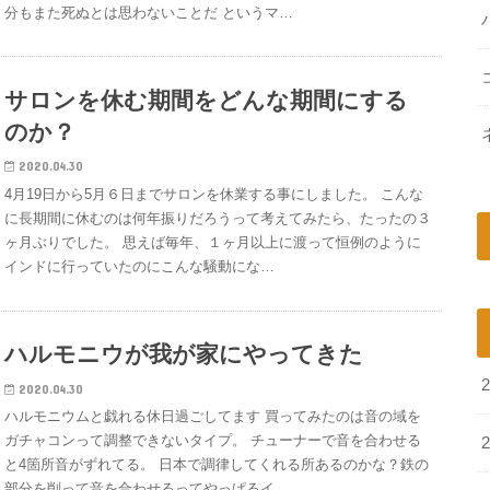
分もまた死ぬとは思わないことだ というマ…
サロンを休む期間をどんな期間にする
のか？
2020.04.30
4月19日から5月６日までサロンを休業する事にしました。 こんな
に長期間に休むのは何年振りだろうって考えてみたら、たったの３
ヶ月ぶりでした。 思えば毎年、１ヶ月以上に渡って恒例のように
インドに行っていたのにこんな騒動にな…
ハルモニウが我が家にやってきた
2020.04.30
ハルモニウムと戯れる休日過ごしてます 買ってみたのは音の域を
ガチャコンって調整できないタイプ。 チューナーで音を合わせる
と4箇所音がずれてる。 日本で調律してくれる所あるのかな？鉄の
部分を削って音を合わせるってやっぱるイ…