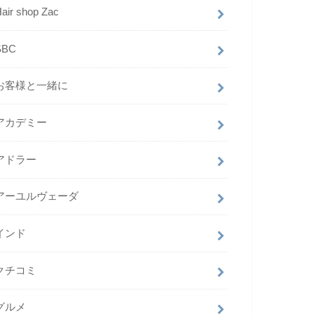
air shop Zac
SBC
お客様と一緒に
アカデミー
アドラー
アーユルヴェーダ
インド
クチコミ
グルメ