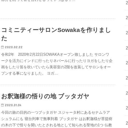
コミニティーサロンSowakaを作りまし
た
2020.02.22
令和2年 2020年2月22日SOWAKAオープン致しました サロンワ
ークを活力にインドに行ったりネパールに行ったりヨガをしたり企
画をしたり笛を吹いていたら美容室の2階を改装してサロンをオー
プンする事になりました。 ヨガ…
お釈迦様の悟りの地 ブッタガヤ
2020.01.04
今回の旅の目的の一つブッタガヤ スジャータ村にあるセナムラア
シュラムにも 寝台列車で無事到着 ブッタガヤ はお釈迦様が菩提樹
の木の下で悟りを開いたとされる地として知られる聖地の1つ 仏教