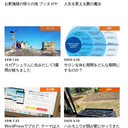
お釈迦様の悟りの地 ブッタガヤ
人生を変える髪の魔法
インド
SBC
2018.1.26
2020.4.30
ヨガアシュラムに住みだして3週
サロンを休む期間をどんな期間に
間が経ちました
するのか？
未分類
SBC
2018.7.25
2020.4.30
WordPressでブログ. テーマはス
ハルモニウが我が家にやってきた