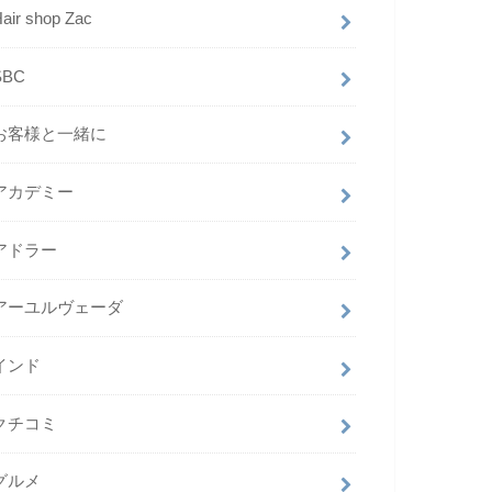
air shop Zac
SBC
お客様と一緒に
アカデミー
アドラー
アーユルヴェーダ
インド
クチコミ
グルメ