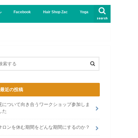
ル
Facebook
Hair Shop Zac
Yoga
search
インド
哲学
最近の投稿
死について向き合うワークショップ参加しま
した
サロンを休む期間をどんな期間にするのか？