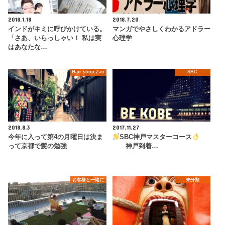
2018.1.18
2018.7.20
インドがキミに呼びかけている。
マンガでやさしくわかるアドラー
「さあ、いらっしゃい！ 私は実
心理学
はあなたな…
Hair shop Zac
SBC
2018.8.3
2017.11.27
今年に入って第4の月曜日は決ま
SBC神戸マスターコース
って京都で髪の勉強
神戸到着…
お客様と一緒に
未分類