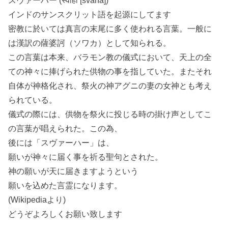
スヴァーハー (स्वाहा [svāhā])
インドのサンスクリット語を起源にしてます
密教に於いては真言の末尾に多く使われる言葉。一般に
は漢訳の薩婆訶（ソワカ）として知られる。
この言葉は本来、バラモン教の儀式において、天上の全
ての神々に捧げられた供物の事を指していた。またそれ
自体が神格化され、祭火の神アグニの妻の女神とも考え
られている。
儀式の際には、供物を祭火に投じる時の掛け声としてこ
の言葉が唱えられた。この為、
後には「スヴァーハー」は、
願いが神々に届く事を祈る聖句とされた。
神の願いが天に届きますようという
願いを込めた言霊になります。
(Wikipediaより)
どうぞよろしくお願い致します