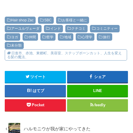
Hair shop Zac
SBC
お客様と一緒に
アーユルヴェーダ
インド
クチコミ
コミニティー
ヨガ
仲間
哲学
地域
心理学
旅行
未分類
日進市、赤池、東郷町、美容室、ステップボーンカット、人生を変え
る髪の魔法、
ツイート
シェア
はてブ
LINE
Pocket
feedly
ハルモニウが我が家にやってきた