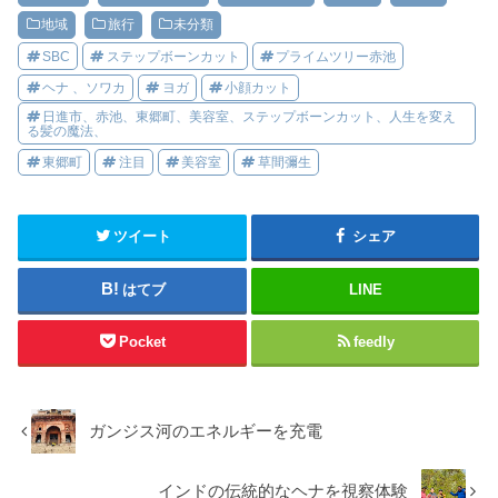
地域
旅行
未分類
SBC
ステップボーンカット
プライムツリー赤池
ヘナ 、ソワカ
ヨガ
小顔カット
日進市、赤池、東郷町、美容室、ステップボーンカット、人生を変え
る髪の魔法、
東郷町
注目
美容室
草間彌生
ツイート
シェア
はてブ
LINE
Pocket
feedly
ガンジス河のエネルギーを充電
インドの伝統的なヘナを視察体験