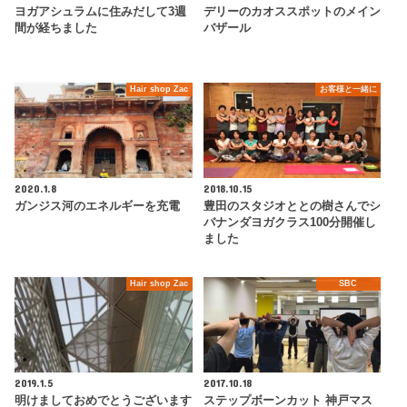
ヨガアシュラムに住みだして3週
デリーのカオススポットのメイン
間が経ちました
バザール
Hair shop Zac
お客様と一緒に
2020.1.8
2018.10.15
ガンジス河のエネルギーを充電
豊田のスタジオととの樹さんでシ
バナンダヨガクラス100分開催し
ました
Hair shop Zac
SBC
2019.1.5
2017.10.18
明けましておめでとうございます
ステップボーンカット 神戸マス