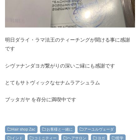
明日ダライ・ラマ法王のティーチングが聞ける事に感謝
です
シヴァナンダヨガ繋がりの深いご縁にも感謝です
とてもサトヴィックなセナムラアシュラム
ブッタガヤ を存分に満喫中です
Hair shop Zac
お客様と一緒に
アーユルヴェーダ
インド
コミニティー
ヘアサロン
ヨガ
哲学